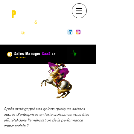
O
P
OSSUM
Recrutement
&
Happiness
06 22 630 943
contact
@
opossum-job.com
Sales Manager
SaaS
H/F
Toulouse
Après avoir gagné vos galons quelques saisons
auprès d'entreprises en forte croissance, vous êtes
affûté(e) dans l’amélioration de la performance
commerciale ?