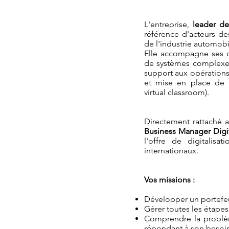
L'entreprise,
leader de
référence d'acteurs d
de l'industrie automobil
Elle accompagne ses c
de systèmes complexes
support aux opérations
et mise en place de f
virtual classroom).
Directement rattaché a
Business Manager Digit
l'offre de digitalisa
internationaux.
Vos missions :
Développer un portefeui
Gérer toutes les étapes
Comprendre la problém
répondant à son besoi