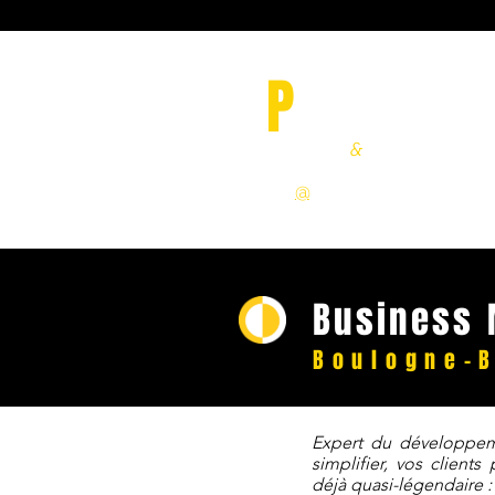
O
P
OSSUM
Recrutement
&
Happiness
06 22 630 943
contact
@
opossum-job.com
Business 
Boulogne-B
Expert du développem
simplifier, vos client
déjà quasi-légendaire :