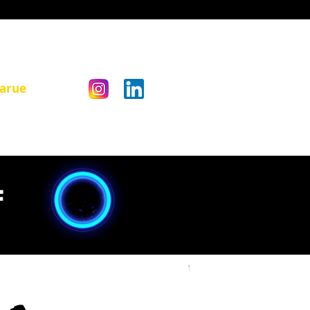
larue
F