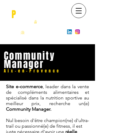
O
P
OSSUM
Recrutement
&
Happiness
06 22 630 943
contact
@
opossum-job.com
Community
Manager
Aix-en-Provence
Site e-commerce
, leader dans la vente
de compléments alimentaires et
spécialisé dans la nutrition sportive au
meilleur prix, recherche un(e)
Community Manager.
Nul besoin d'être champion(ne) d'ultra-
trail ou passionné(e) de fitness, il est
juste nécessaire d'avoir une
réelle