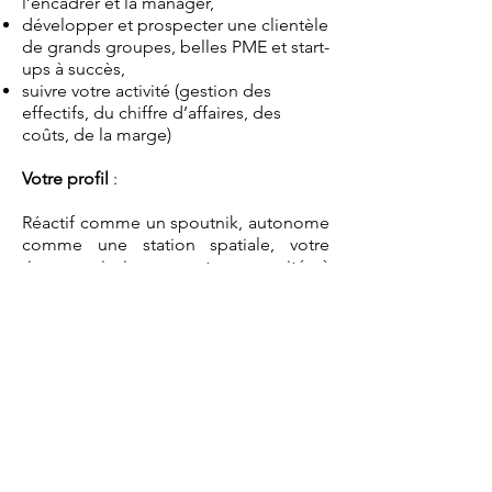
l’encadrer et la manager,
développer et prospecter une clientèle
de grands groupes, belles PME et start-
ups à succès,
suivre votre activité (gestion des
effectifs, du chiffre d’affaires, des
coûts, de la marge)
Votre profil
:
Réactif comme un spoutnik, autonome
comme une station spatiale, votre
rigueur ainsi que votre capacité à
animer et fédérer des équipes
pluridisciplinaires seront les atouts de
réussite à ce poste.
Vos performances vous garantiront une
rémunération attractive comme une
évolution rapide.
Un petit courriel pour vous, un grand
saut pour votre ambition.
Hop ! on déploie la rampe de