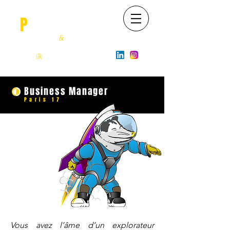
O
P
OSSUM
Recrutement
&
Happiness
06 22 630 943
contact
@
opossum-job.com
Business Manager
Paris 17
Vous avez l’âme d’un explorateur