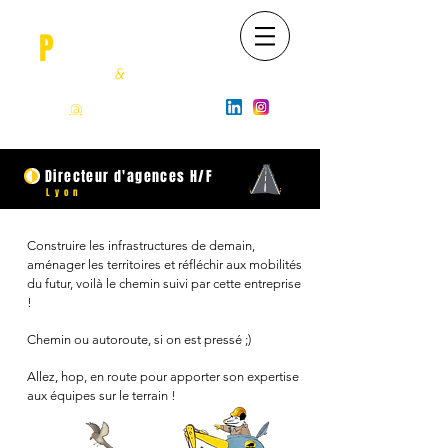
O
P
OSSUM
Recrutement
&
Happiness
06 22 630 943
contact
@
opossum-job.com
Directeur d'agences H/F
Lyon
Construire les infrastructures de demain,
aménager les territoires et réfléchir aux mobilités
du futur, voilà le chemin suivi par cette entreprise
!
Chemin ou autoroute, si on est pressé ;)
Allez, hop, en route pour apporter son expertise
aux équipes sur le terrain !